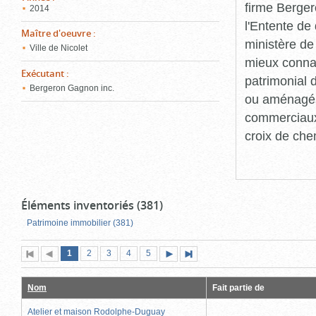
firme Berger
2014
l'Entente de 
Maître d'oeuvre
:
ministère de
Ville de Nicolet
mieux connaît
Exécutant
:
patrimonial d
Bergeron Gagnon inc.
ou aménagés 
commerciaux, 
croix de che
Éléments inventoriés (381)
Patrimoine immobilier (381)
Page
(page
Page
Page
Page
Page
1
Première
2
Page
3
4
5
Page
Dernière
actuelle)
page
précédente
suivante
page
Nom
Fait partie de
Atelier et maison Rodolphe-Duguay