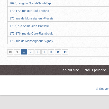
1695, rang du Grand-Saint-Esprit
170-172, rue du Curé-Ferland
171, rue de Monseigneur-Plessis
1715, rue Saint-Jean-Baptiste
172-176, rue du Curé-Raimbault
173, rue de Monseigneur-Signay
Page
(page
Page
Page
Page
Page
1
Première
2
Page
3
4
5
Page
Dernière
actuelle)
page
précédente
suivante
page
Plan du site
Nous joindre
© Gouver