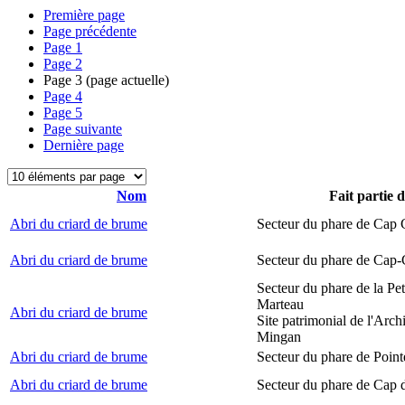
Première page
Page précédente
Page
1
Page
2
Page
3
(page actuelle)
Page
4
Page
5
Page suivante
Dernière page
Nom
Fait partie 
Abri du criard de brume
Secteur du phare de Cap
Abri du criard de brume
Secteur du phare de Cap-
Secteur du phare de la Peti
Marteau
Abri du criard de brume
Site patrimonial de l'Arch
Mingan
Abri du criard de brume
Secteur du phare de Point
Abri du criard de brume
Secteur du phare de Cap 