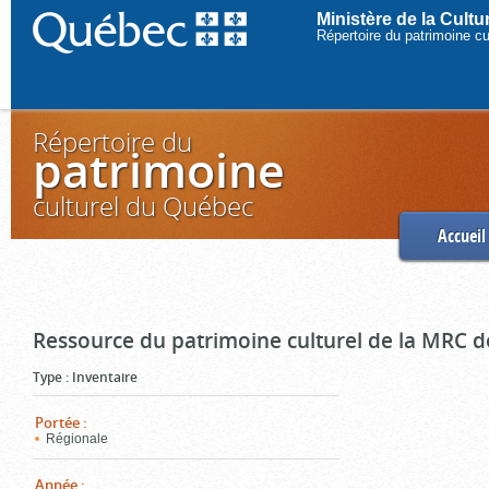
Ministère de la Cult
Répertoire du patrimoine c
Répertoire du
patrimoine
culturel du Québec
Accueil
Ressource du patrimoine culturel de la MRC d
Type
:
Inventaire
Portée
:
Régionale
Année
: