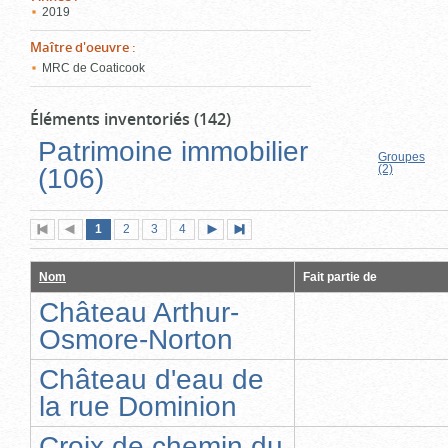
2019
Maître d'oeuvre
:
MRC de Coaticook
Éléments inventoriés (142)
Patrimoine immobilier
Groupes
(2)
(106)
Page
(page
Page
Page
Page
1
Première
2
Page
3
4
Page
Dernière
actuelle)
page
précédente
suivante
page
Nom
Fait partie de
Château Arthur-
Osmore-Norton
Château d'eau de
la rue Dominion
Croix de chemin du