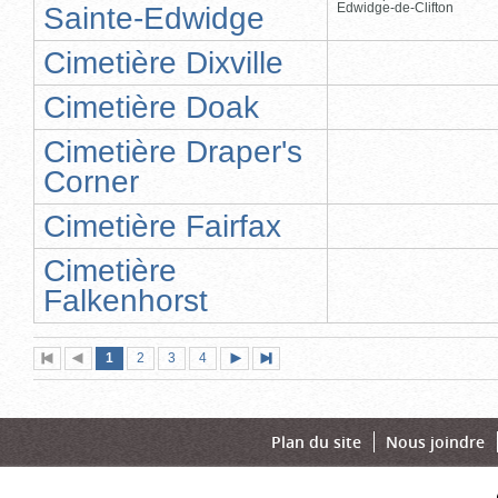
Edwidge-de-Clifton
Sainte-Edwidge
Cimetière Dixville
Cimetière Doak
Cimetière Draper's
Corner
Cimetière Fairfax
Cimetière
Falkenhorst
Page
(page
Page
Page
Page
1
Première
2
Page
3
4
Page
Dernière
actuelle)
page
précédente
suivante
page
Plan du site
Nous joindre