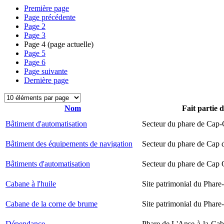
Première page
Page précédente
Page
2
Page
3
Page
4
(page actuelle)
Page
5
Page
6
Page suivante
Dernière page
Nom
Fait partie 
Bâtiment d'automatisation
Secteur du phare de Cap-
Bâtiment des équipements de navigation
Secteur du phare de Cap 
Bâtiments d'automatisation
Secteur du phare de Cap
Cabane à l'huile
Site patrimonial du Phare-
Cabane de la corne de brume
Site patrimonial du Phare-
Dépendance
Phare de L'Anse-à-la-Ca