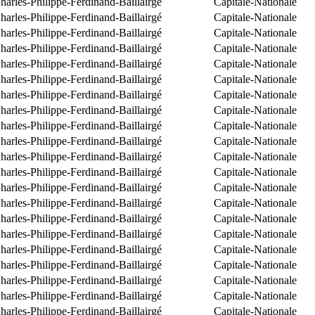
arles-Philippe-Ferdinand-Baillairgé
Capitale-Nationale
arles-Philippe-Ferdinand-Baillairgé
Capitale-Nationale
arles-Philippe-Ferdinand-Baillairgé
Capitale-Nationale
arles-Philippe-Ferdinand-Baillairgé
Capitale-Nationale
arles-Philippe-Ferdinand-Baillairgé
Capitale-Nationale
arles-Philippe-Ferdinand-Baillairgé
Capitale-Nationale
arles-Philippe-Ferdinand-Baillairgé
Capitale-Nationale
arles-Philippe-Ferdinand-Baillairgé
Capitale-Nationale
arles-Philippe-Ferdinand-Baillairgé
Capitale-Nationale
arles-Philippe-Ferdinand-Baillairgé
Capitale-Nationale
arles-Philippe-Ferdinand-Baillairgé
Capitale-Nationale
arles-Philippe-Ferdinand-Baillairgé
Capitale-Nationale
arles-Philippe-Ferdinand-Baillairgé
Capitale-Nationale
arles-Philippe-Ferdinand-Baillairgé
Capitale-Nationale
arles-Philippe-Ferdinand-Baillairgé
Capitale-Nationale
arles-Philippe-Ferdinand-Baillairgé
Capitale-Nationale
arles-Philippe-Ferdinand-Baillairgé
Capitale-Nationale
arles-Philippe-Ferdinand-Baillairgé
Capitale-Nationale
arles-Philippe-Ferdinand-Baillairgé
Capitale-Nationale
arles-Philippe-Ferdinand-Baillairgé
Capitale-Nationale
arles-Philippe-Ferdinand-Baillairgé
Capitale-Nationale