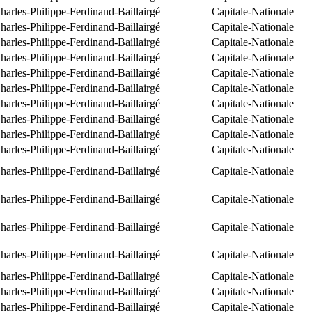
arles-Philippe-Ferdinand-Baillairgé
Capitale-Nationale
arles-Philippe-Ferdinand-Baillairgé
Capitale-Nationale
arles-Philippe-Ferdinand-Baillairgé
Capitale-Nationale
arles-Philippe-Ferdinand-Baillairgé
Capitale-Nationale
arles-Philippe-Ferdinand-Baillairgé
Capitale-Nationale
arles-Philippe-Ferdinand-Baillairgé
Capitale-Nationale
arles-Philippe-Ferdinand-Baillairgé
Capitale-Nationale
arles-Philippe-Ferdinand-Baillairgé
Capitale-Nationale
arles-Philippe-Ferdinand-Baillairgé
Capitale-Nationale
arles-Philippe-Ferdinand-Baillairgé
Capitale-Nationale
arles-Philippe-Ferdinand-Baillairgé
Capitale-Nationale
arles-Philippe-Ferdinand-Baillairgé
Capitale-Nationale
arles-Philippe-Ferdinand-Baillairgé
Capitale-Nationale
arles-Philippe-Ferdinand-Baillairgé
Capitale-Nationale
arles-Philippe-Ferdinand-Baillairgé
Capitale-Nationale
arles-Philippe-Ferdinand-Baillairgé
Capitale-Nationale
arles-Philippe-Ferdinand-Baillairgé
Capitale-Nationale