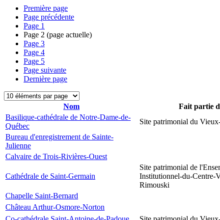
Première page
Page précédente
Page
1
Page
2
(page actuelle)
Page
3
Page
4
Page
5
Page suivante
Dernière page
Nom
Fait partie 
Basilique-cathédrale de Notre-Dame-de-
Site patrimonial du Vieu
Québec
Bureau d'enregistrement de Sainte-
Julienne
Calvaire de Trois-Rivières-Ouest
Site patrimonial de l'Ens
Cathédrale de Saint-Germain
Institutionnel-du-Centre-V
Rimouski
Chapelle Saint-Bernard
Château Arthur-Osmore-Norton
Co-cathédrale Saint-Antoine-de-Padoue
Site patrimonial du Vieu