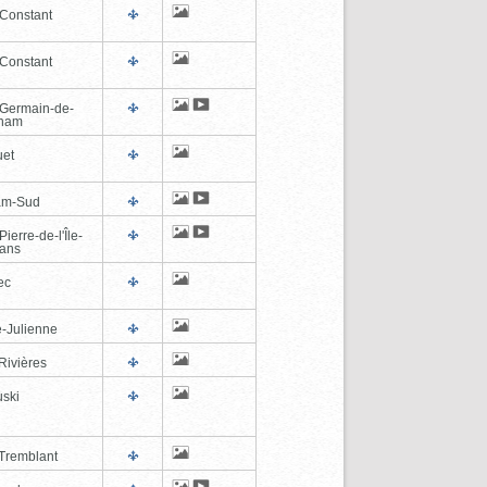
-Constant
-Constant
-Germain-de-
tham
et
am-Sud
Pierre-de-l'Île-
éans
ec
e-Julienne
Rivières
ski
Tremblant