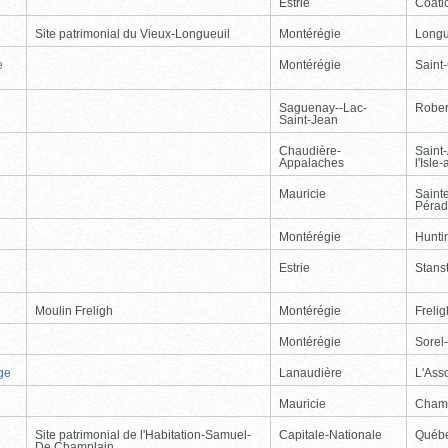
Estrie
Coati
Site patrimonial du Vieux-Longueuil
Montérégie
Longu
e
Montérégie
Saint
Saguenay--Lac-
Rober
Saint-Jean
Chaudière-
Saint
Appalaches
l'Isle
Mauricie
Saint
Péra
Montérégie
Hunti
Estrie
Stans
Moulin Freligh
Montérégie
Freli
Montérégie
Sorel
ge
Lanaudière
L'Ass
Mauricie
Cham
Site patrimonial de l'Habitation-Samuel-
Capitale-Nationale
Québ
De Champlain