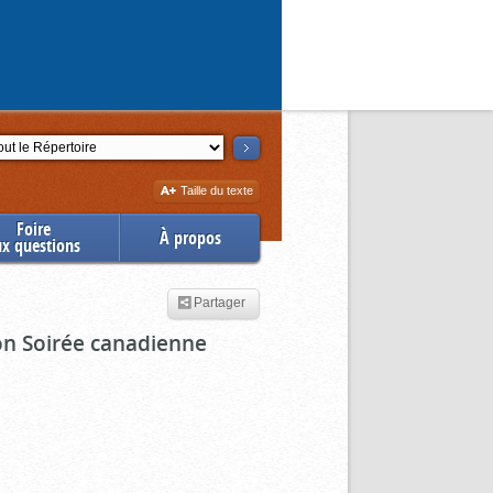
ction
Augmenter
Taille du texte
la
Foire
À propos
ux questions
Partager
ion Soirée canadienne