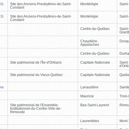
90)
Site des Anciens-Presbytères-de-Saint-
Montérégie
Saint
Constant
33)
Site des Anciens-Presbytères-de-Saint-
Montérégie
Saint
Constant
Centre-du-Québec
Saint
Gran
Chaudière-
Dosqu
Appalaches
Centre-du-Québec
Durh
Site patrimonial de l'Île-d'Orléans
Capitale-Nationale
Saint-
d'Orl
Site patrimonial du Vieux-Québec
Capitale-Nationale
Québ
nne
Lanaudière
Saint
Mauricie
Trois-
Site patrimonial de l'Ensemble-
Bas-Saint-Laurent
Rimou
Institutionnel-du-Centre-Ville-de-
Rimouski
Laurentides
Mont-