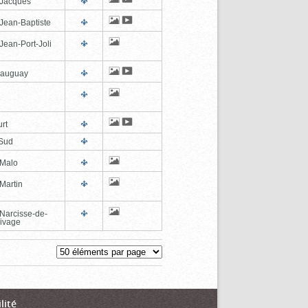
-Jacques
-Jean-Baptiste
Jean-Port-Joli
eauguay
rt
Sud
-Malo
Martin
-Narcisse-de-
ivage
lité