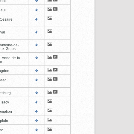
cook
euil
-Césaire
val
-Antoine-de-
-aux-Grues
e-Anne-de-la-
de
ngdon
tead
ghsburg
-Tracy
omption
plain
ec