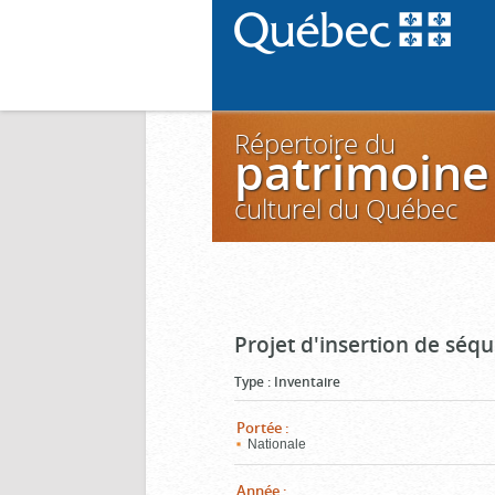
Répertoire du
patrimoine
culturel du Québec
Projet d'insertion de séq
Type
:
Inventaire
Portée
:
Nationale
Année
: