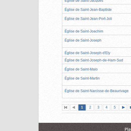
Église de Saint-Jacques
Église de Saint-Jean-Baptiste
Église de Saint-Jean-Port-Joli
Église de Saint-Joachim
Église de Saint-Joseph
Église de Saint-Joseph-d'Ely
Église de Saint-Joseph-de-Ham-Sud
Église de Saint-Malo
Église de Saint-Martin
Église de Saint-Narcisse-de-Beaurivage
Page
(page
Page
Page
Page
Page
1
Première
2
Page
3
4
5
actuelle)
page
précédente
suiva
Pla