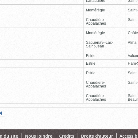
Lanaudière
Saint
Montérégie
Saint
Chaudière-
Saint-
Appalaches
Montérégie
Chât
Saguenay--Lac-
Alma
Saint-Jean
Estrie
Valcou
Estrie
Ham-
Estrie
Saint
Chaudière-
Saint-
Appalaches
Chaudière-
Saint
Appalaches
Beaur
Page
Dernière
nte
page
n du site
Nous joindre
Crédits
Droits d'auteur
Accessibi