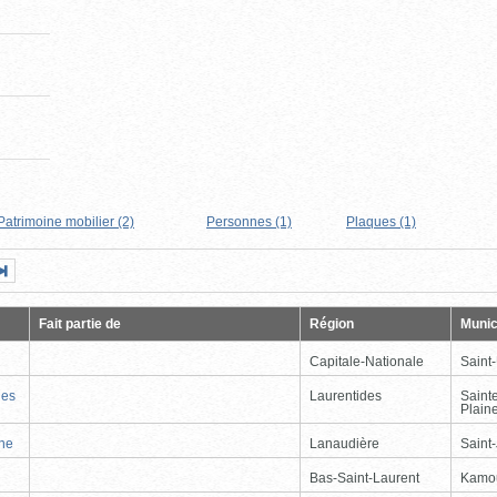
Patrimoine mobilier (2)
Personnes (1)
Plaques (1)
Page
Dernière
nte
page
Fait partie de
Région
Munic
Capitale-Nationale
Saint
nes
Laurentides
Saint
Plain
nne
Lanaudière
Saint
Bas-Saint-Laurent
Kamo