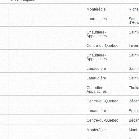
Montérégie
Riche
Laurentides
Saint
d'How
Chaudière-
Saint-
Appalaches
Centre-du-Québec
Inver
Chaudière-
Saint
Appalaches
Lanaudière
Saint
Lanaudière
Saint
Chaudière-
Thetf
Appalaches
Centre-du-Québec
Bécan
Lanaudière
Entre
Centre-du-Québec
Bécan
Montérégie
Mont-S