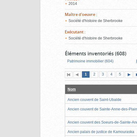
2014
Maître d'oeuvre
:
Société d'histoire de Sherbrooke
Exécutant
:
Société d'histoire de Sherbrooke
Éléments inventoriés (608)
Patrimoine immobilier (604)
Page
(page
Page
Page
Page
Page
1
Première
2
Page
3
4
5
actuelle)
page
précédente
suiva
Nom
Ancien couvent de Saint-Ubalde
Ancien couvent de Sainte-Anne-des-Plai
Ancien couvent des Soeurs-de-Sainte-A
Ancien palais de justice de Kamouraska