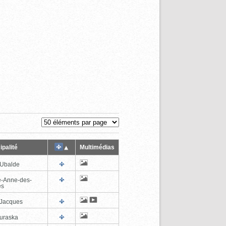
ipalité
Multimédias
-Ubalde
e-Anne-des-
es
-Jacques
uraska