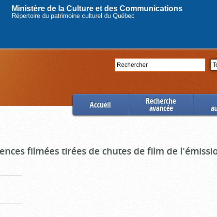
Ministère de la Culture et des Communications
Répertoire du patrimoine culturel du Québec
Rechercher
Se
Recherche
Accueil
avancée
a
uences filmées tirées de chutes de film de l'émiss