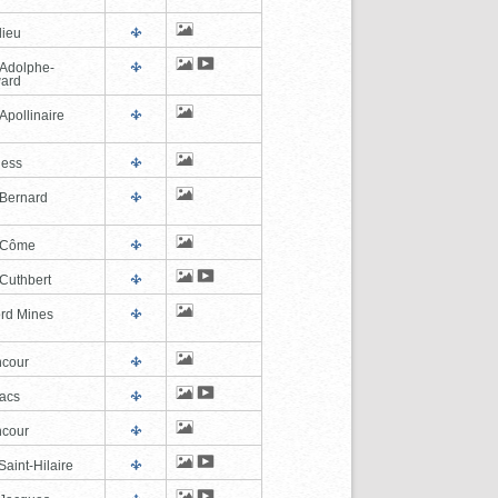
lieu
-Adolphe-
ard
Apollinaire
ness
-Bernard
-Côme
-Cuthbert
ord Mines
cour
lacs
cour
aint-Hilaire