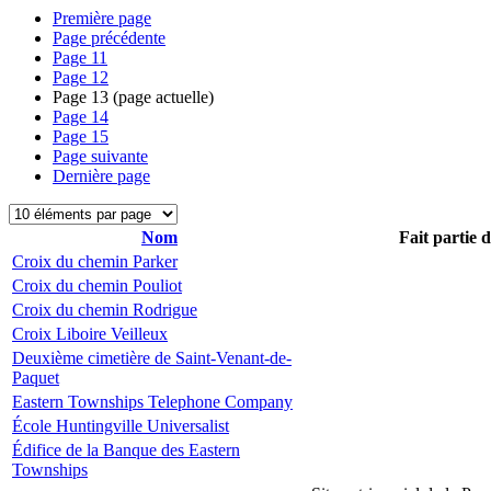
Première page
Page précédente
Page
11
Page
12
Page
13
(page actuelle)
Page
14
Page
15
Page suivante
Dernière page
Nom
Fait partie 
Croix du chemin Parker
Croix du chemin Pouliot
Croix du chemin Rodrigue
Croix Liboire Veilleux
Deuxième cimetière de Saint-Venant-de-
Paquet
Eastern Townships Telephone Company
École Huntingville Universalist
Édifice de la Banque des Eastern
Townships