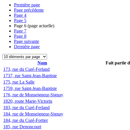
Première page
Page précédente
Page
4
Page
5
Page
6
(page actuelle)
Page
7
Page
8
Page suivante
Dernière page
Nom
Fait partie 
173, rue du Curé-Ferland
1737, rue Saint-Jean-Baptiste
175, rue La Salle
1759, rue Saint-Jean-Baptiste
176, rue de Monseigneur-Signay
1820, route Marie-Victorin
183, rue du Curé-Ferland
184, rue de Monseigneur-Signay
184, rue du Curé-Fortier
185, rue Denoncourt