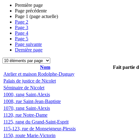
Première page
Page précédente
Page
1
(page actuelle)
Page
2
Page
3
Page
4
Page
5
Page suivante
Dernière page
Nom
Fait partie 
Atelier et maison Rodolphe-Duguay
Palais de justice de Nicolet
Séminaire de Nicolet
1000, rang Saint-Alexis
1008, rue Saint-Jean-Baptiste
1070, rang Saint-Alexis
1120, rue Notre-Dame
1125, rang du Grand-Saint-Esprit
115-123, rue de Monseigneur-Plessis
1150, route Marie-Victorin