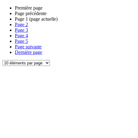
Première page
Page précédente
Page
1
(page actuelle)
Page
2
Page
3
Page
4
Page
5
Page suivante
Dernière page