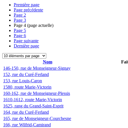
Première page
Page précédente
Page
2
Page
3
Page
4
(page actuelle)
Page
5
Page
6
Page suivante
Dernière page
Nom
Fai
146-150, rue de Monseigneur-Signay
152, rue du Curé-Ferland
153, rue Louis-Caron
1580, route Marie-Victorin
160-162, rue de Monseigneur-Plessis
1610-1612, route Marie-Victorin
1625, rang du Grand-Saint-Esprit
164, rue du Curé-Ferland
165, rue de Monseigneur-Courchesne
166, rue Wilfrid-Camirand