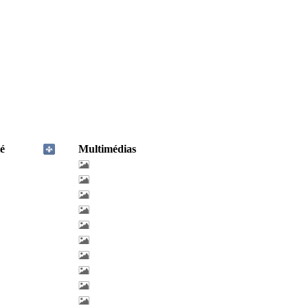
é
Multimédias