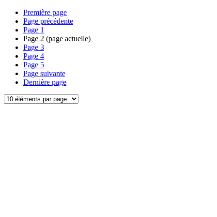
Première page
Page précédente
Page
1
Page
2
(page actuelle)
Page
3
Page
4
Page
5
Page suivante
Dernière page