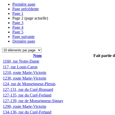
Première page
Page précédente
Page
1
Page
2
(page actuelle)
Page
3
Page
4
Page
5
Page suivante
Dernière page
Nom
Fait partie 
1160, rue Notre-Dame
117, rue Louis-Caron
1210, route Marie-Victorin
1230, route Marie-Victorin
124, rue de Monseigneur-Plessis
127-131, rue du Curé-Brassard
127-135, rue du Curé-Ferland
127-139, rue de Monseigneur-Signay
1290, route Marie-Victorin
134-136, rue du Curé-Ferland