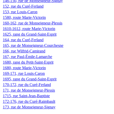
146-150, rue de Monseigneur-Signay
152, rue du Curé-Ferland
153, rue Louis-Caron
1580, route Marie-Victorin
160-162, rue de Monseigneur-Plessis
1610-1612, route Marie-Victorin
1625, rang du Grand-Saint-Esprit
164, rue du Curé-Ferland
165, rue de Monseigneur-Courchesne
166, rue Wilfrid-Camirand
167, rue Paul-Émile-Lamarche
1680, rang du Petit-Saint-Esprit
1680, route Marie-Victorin
169-171, rue Louis-Caron
1695, rang du Grand-Saint-Esprit
170-172, rue du Curé-Ferland
171, rue de Monseigneur-Plessis
1715, rue Saint-Jean-Baptiste
172-176, rue du Curé-Raimbault
173, rue de Monseigneur-Signay