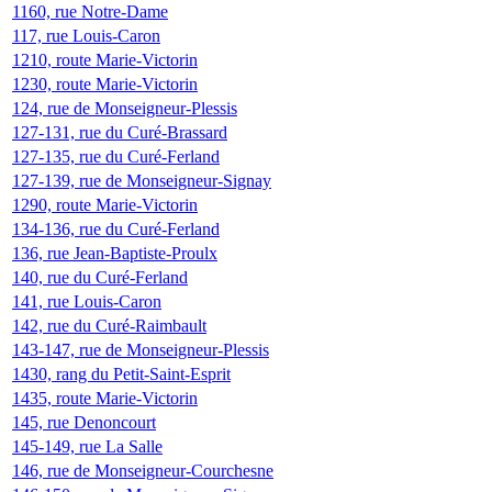
1160, rue Notre-Dame
117, rue Louis-Caron
1210, route Marie-Victorin
1230, route Marie-Victorin
124, rue de Monseigneur-Plessis
127-131, rue du Curé-Brassard
127-135, rue du Curé-Ferland
127-139, rue de Monseigneur-Signay
1290, route Marie-Victorin
134-136, rue du Curé-Ferland
136, rue Jean-Baptiste-Proulx
140, rue du Curé-Ferland
141, rue Louis-Caron
142, rue du Curé-Raimbault
143-147, rue de Monseigneur-Plessis
1430, rang du Petit-Saint-Esprit
1435, route Marie-Victorin
145, rue Denoncourt
145-149, rue La Salle
146, rue de Monseigneur-Courchesne