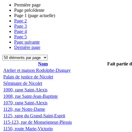
Première page
Page précédente
Page
1
(page actuelle)
Page
2
Page
3
Page
4
Page
5
Page suivante
Dernière page
Nom
Fait partie 
Atelier et maison Rodolphe-Duguay
Palais de justice de Nicolet
Séminaire de Nicolet
1000, rang Saint-Alexis
1008, rue Saint-Jean-Baptiste
1070, rang Saint-Alexis
1120, rue Notre-Dame
1125, rang du Grand-Saint-Esprit
115-123, rue de Monseigneur-Plessis
1150, route Marie-Victorin