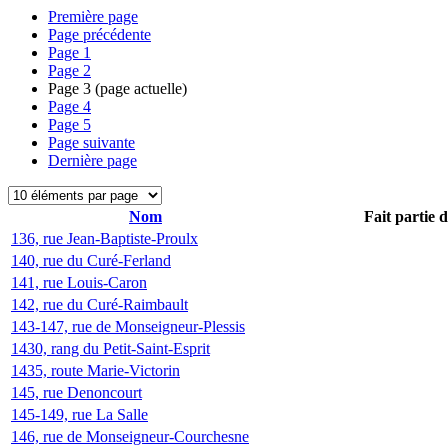
Première page
Page précédente
Page
1
Page
2
Page
3
(page actuelle)
Page
4
Page
5
Page suivante
Dernière page
Nom
Fait partie 
136, rue Jean-Baptiste-Proulx
140, rue du Curé-Ferland
141, rue Louis-Caron
142, rue du Curé-Raimbault
143-147, rue de Monseigneur-Plessis
1430, rang du Petit-Saint-Esprit
1435, route Marie-Victorin
145, rue Denoncourt
145-149, rue La Salle
146, rue de Monseigneur-Courchesne