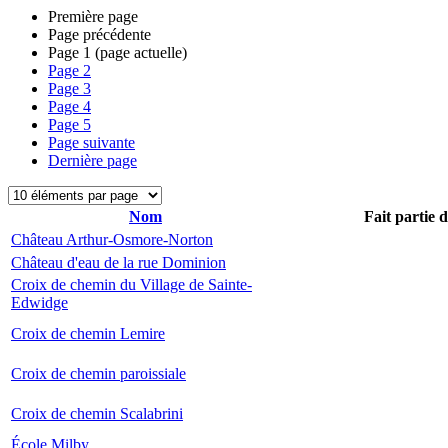
Première page
Page précédente
Page
1
(page actuelle)
Page
2
Page
3
Page
4
Page
5
Page suivante
Dernière page
Nom
Fait partie 
Château Arthur-Osmore-Norton
Château d'eau de la rue Dominion
Croix de chemin du Village de Sainte-
Edwidge
Croix de chemin Lemire
Croix de chemin paroissiale
Croix de chemin Scalabrini
École Milby