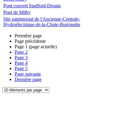
Pont couvert Spafford-Drouin
Pont de Milby
Site patrimonial de l'Ancienne-Centrale-
Hydroélectrique-de-la-Chute-Burroughs
Première page
Page précédente
Page
1
(page actuelle)
Page
2
Page
3
Page
4
Page
5
Page suivante
Dernière page