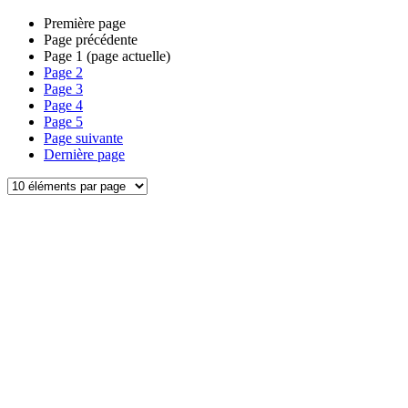
Première page
Page précédente
Page
1
(page actuelle)
Page
2
Page
3
Page
4
Page
5
Page suivante
Dernière page