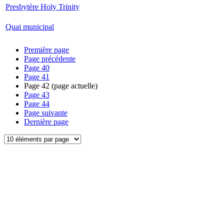
Presbytère Holy Trinity
Quai municipal
Première page
Page précédente
Page
40
Page
41
Page
42
(page actuelle)
Page
43
Page
44
Page suivante
Dernière page