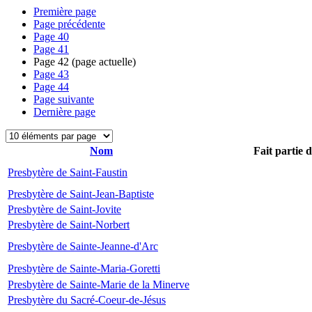
Première page
Page précédente
Page
40
Page
41
Page
42
(page actuelle)
Page
43
Page
44
Page suivante
Dernière page
Nom
Fait partie 
Presbytère de Saint-Faustin
Presbytère de Saint-Jean-Baptiste
Presbytère de Saint-Jovite
Presbytère de Saint-Norbert
Presbytère de Sainte-Jeanne-d'Arc
Presbytère de Sainte-Maria-Goretti
Presbytère de Sainte-Marie de la Minerve
Presbytère du Sacré-Coeur-de-Jésus