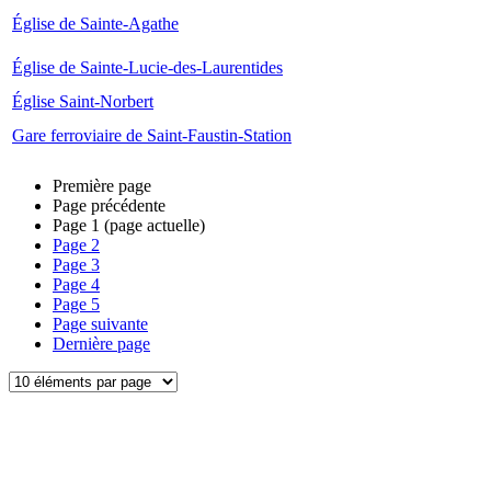
Église de Sainte-Agathe
Église de Sainte-Lucie-des-Laurentides
Église Saint-Norbert
Gare ferroviaire de Saint-Faustin-Station
Première page
Page précédente
Page
1
(page actuelle)
Page
2
Page
3
Page
4
Page
5
Page suivante
Dernière page