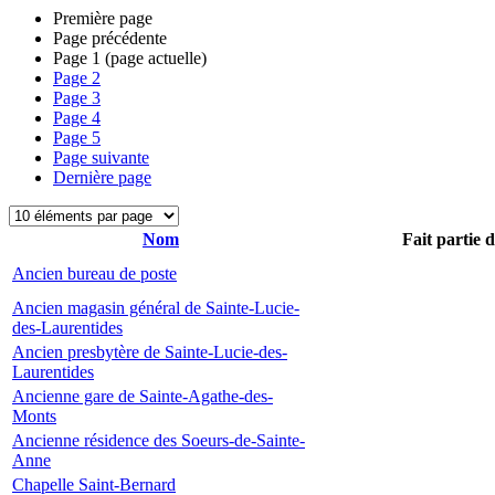
Première page
Page précédente
Page
1
(page actuelle)
Page
2
Page
3
Page
4
Page
5
Page suivante
Dernière page
Nom
Fait partie 
Ancien bureau de poste
Ancien magasin général de Sainte-Lucie-
des-Laurentides
Ancien presbytère de Sainte-Lucie-des-
Laurentides
Ancienne gare de Sainte-Agathe-des-
Monts
Ancienne résidence des Soeurs-de-Sainte-
Anne
Chapelle Saint-Bernard