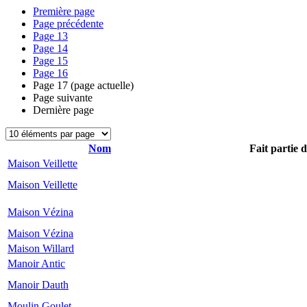
Première page
Page précédente
Page
13
Page
14
Page
15
Page
16
Page
17
(page actuelle)
Page suivante
Dernière page
Nom
Fait partie 
Maison Veillette
Maison Veillette
Maison Vézina
Maison Vézina
Maison Willard
Manoir Antic
Manoir Dauth
Moulin Goulet