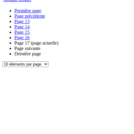
Première page
Page précédente
Page
13
Page
14
Page
15
Page
16
Page
17
(page actuelle)
Page suivante
Dernière page