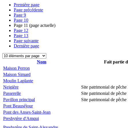
Première page
Page précédente
Page
9
Page
10
Page
11
(page actuelle)
Page
12
Page
13
Page suivante
Dernière page
Nom
Fait partie 
Maison Perron
Maison Simard
Moulin Laplante
Neigière
Site patrimonial de pêch
Passerelle
Site patrimonial de pêch
Pavillon principal
Site patrimonial de pêch
Pont Beauséjour
Pont des Anses-Saint-Jean
Presbytère d'Amqui
Presbytère de Saint-Alexandre