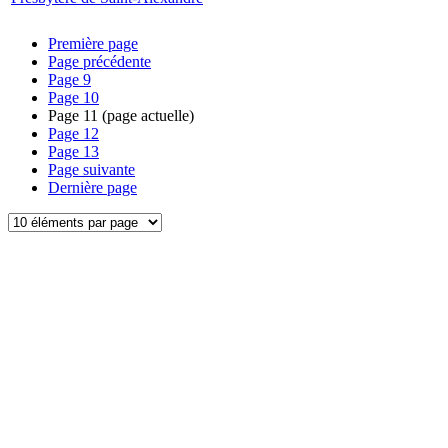
Première page
Page précédente
Page
9
Page
10
Page
11
(page actuelle)
Page
12
Page
13
Page suivante
Dernière page