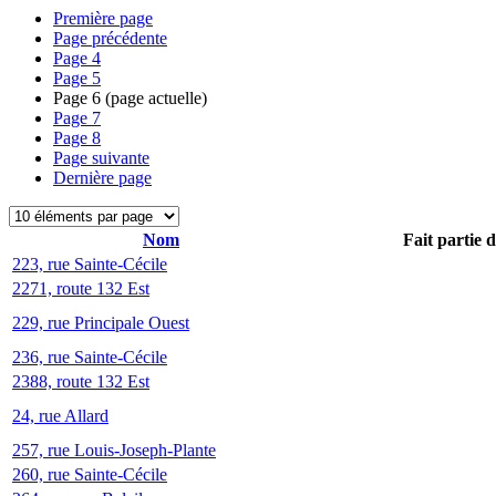
Première page
Page précédente
Page
4
Page
5
Page
6
(page actuelle)
Page
7
Page
8
Page suivante
Dernière page
Nom
Fait partie 
223, rue Sainte-Cécile
2271, route 132 Est
229, rue Principale Ouest
236, rue Sainte-Cécile
2388, route 132 Est
24, rue Allard
257, rue Louis-Joseph-Plante
260, rue Sainte-Cécile