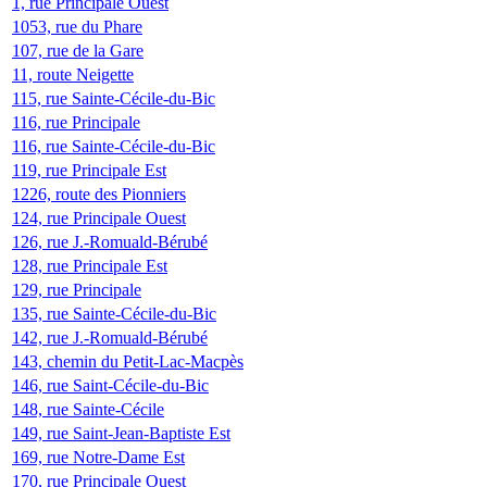
1, rue Principale Ouest
1053, rue du Phare
107, rue de la Gare
11, route Neigette
115, rue Sainte-Cécile-du-Bic
116, rue Principale
116, rue Sainte-Cécile-du-Bic
119, rue Principale Est
1226, route des Pionniers
124, rue Principale Ouest
126, rue J.-Romuald-Bérubé
128, rue Principale Est
129, rue Principale
135, rue Sainte-Cécile-du-Bic
142, rue J.-Romuald-Bérubé
143, chemin du Petit-Lac-Macpès
146, rue Saint-Cécile-du-Bic
148, rue Sainte-Cécile
149, rue Saint-Jean-Baptiste Est
169, rue Notre-Dame Est
170, rue Principale Ouest