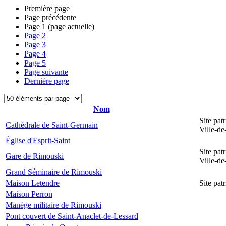
Première page
Page précédente
Page
1
(page actuelle)
Page
2
Page
3
Page
4
Page
5
Page suivante
Dernière page
Nom
Site pat
Cathédrale de Saint-Germain
Ville-d
Église d'Esprit-Saint
Site pat
Gare de Rimouski
Ville-d
Grand Séminaire de Rimouski
Maison Letendre
Site pa
Maison Perron
Manège militaire de Rimouski
Pont couvert de Saint-Anaclet-de-Lessard