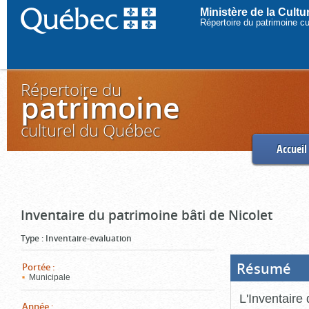
Ministère de la Cult
Répertoire du patrimoine c
Répertoire du
patrimoine
culturel du Québec
Accueil
Inventaire du patrimoine bâti de Nicolet
Type
:
Inventaire-évaluation
Résumé
(Boi
Portée
:
ouve
Municipale
cliq
pou
L'Inventaire 
ferm
Année
: