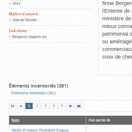
firme Berger
2014
l'Entente de 
Maître d'oeuvre
:
ministère de
Ville de Nicolet
mieux connaît
Exécutant
:
patrimonial d
Bergeron Gagnon inc.
ou aménagés 
commerciaux, 
croix de che
Éléments inventoriés (381)
Patrimoine immobilier (381)
Page
(page
Page
Page
Page
Page
1
Première
2
Page
3
4
5
Page
Dernière
actuelle)
page
précédente
suivante
page
Nom
Fait partie de
Atelier et maison Rodolphe-Duguay