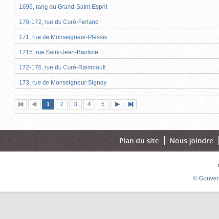
1695, rang du Grand-Saint-Esprit
170-172, rue du Curé-Ferland
171, rue de Monseigneur-Plessis
1715, rue Saint-Jean-Baptiste
172-176, rue du Curé-Raimbault
173, rue de Monseigneur-Signay
Page
(page
Page
Page
Page
Page
1
Première
2
Page
3
4
5
Page
Dernière
actuelle)
page
précédente
suivante
page
Plan du site
Nous joindre
© Gouver