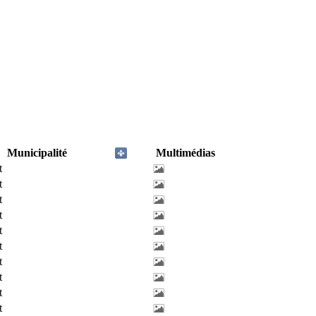
Municipalité
Multimédias
t
t
t
t
t
t
t
t
t
t