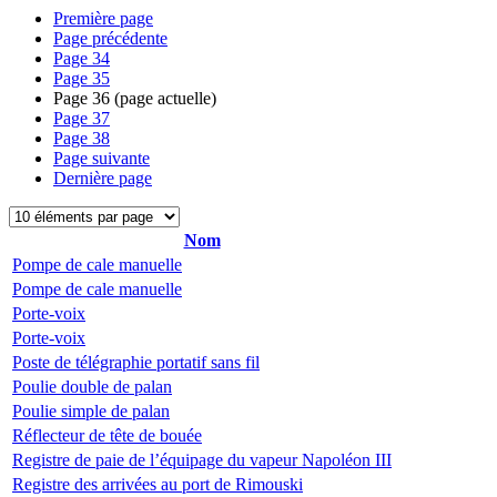
Première page
Page précédente
Page
34
Page
35
Page
36
(page actuelle)
Page
37
Page
38
Page suivante
Dernière page
Nom
Pompe de cale manuelle
Pompe de cale manuelle
Porte-voix
Porte-voix
Poste de télégraphie portatif sans fil
Poulie double de palan
Poulie simple de palan
Réflecteur de tête de bouée
Registre de paie de l’équipage du vapeur Napoléon III
Registre des arrivées au port de Rimouski