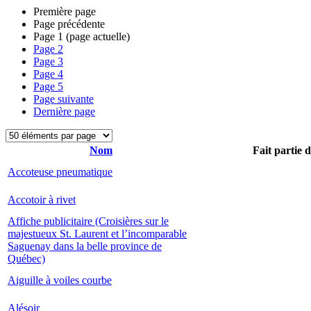
Première page
Page précédente
Page
1
(page actuelle)
Page
2
Page
3
Page
4
Page
5
Page suivante
Dernière page
Nom
Fait partie 
Accoteuse pneumatique
Accotoir à rivet
Affiche publicitaire (Croisières sur le
majestueux St. Laurent et l’incomparable
Saguenay dans la belle province de
Québec)
Aiguille à voiles courbe
Alésoir