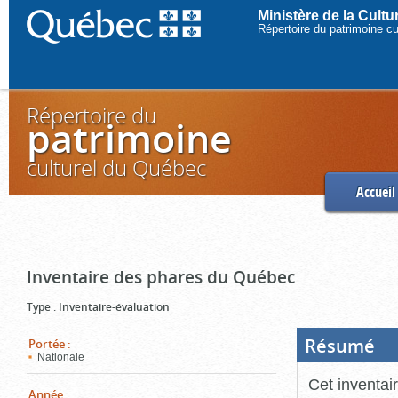
Ministère de la Cult
Répertoire du patrimoine c
Répertoire du
patrimoine
culturel du Québec
Accueil
Inventaire des phares du Québec
Type
:
Inventaire-évaluation
Résumé
(Boi
Portée
:
ouve
Nationale
cliq
pou
Cet inventai
ferm
Année
: