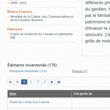
différents p
2009 - 2010
du gardien, 
Maître d'oeuvre
:
par le Minis
Ministère de la Culture, des Communications et
de la Condition féminine
patrimoine b
d'évaluer la
Exécutant
:
associés. Ce
Chaire de recherche du Canada en patrimoine
bâti
grille de not
Éléments inventoriés (175)
Patrimoine immobilier (173)
Plaques (2)
Page
(page
Page
Page
Page
1
Première
2
Page
3
4
Page
Dernière
actuelle)
page
précédente
suivante
page
Nom
Fait partie de
Phare de L'Anse-à-la-Cabane