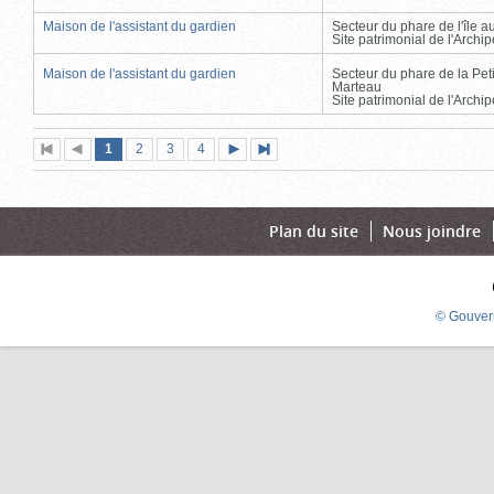
Maison de l'assistant du gardien
Secteur du phare de l'île 
Site patrimonial de l'Arch
Maison de l'assistant du gardien
Secteur du phare de la Peti
Marteau
Site patrimonial de l'Arch
Page
(page
Page
Page
Page
1
Première
2
Page
3
4
Page
Dernière
actuelle)
page
précédente
suivante
page
Plan du site
Nous joindre
© Gouver