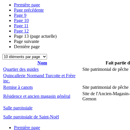
Première page
Page précédente
Page
9
Page
10
Page
11
Page
12
Page
13
(page actuelle)
Page suivante
Dernière page
Nom
Fait partie 
Quartier des guides
Site patrimonial de pêch
Quincallerie Normand Turcotte et Frère
inc.
Remise à canots
Site patrimonial de pêch
Site de l'Ancien-Magasin
Résidence et ancien magasin général
Grenon
Salle paroissiale
Salle paroissiale de Saint-Noël
Première page