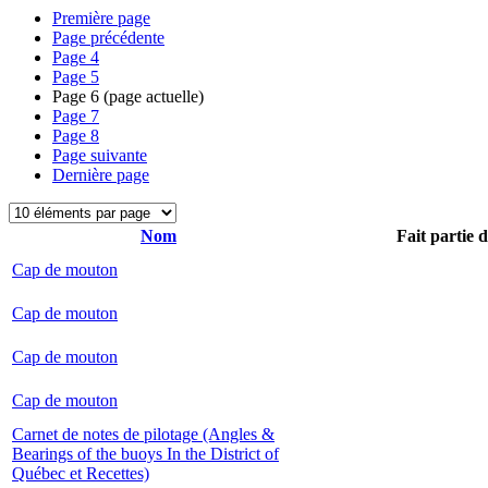
Première page
Page précédente
Page
4
Page
5
Page
6
(page actuelle)
Page
7
Page
8
Page suivante
Dernière page
Nom
Fait partie 
Cap de mouton
Cap de mouton
Cap de mouton
Cap de mouton
Carnet de notes de pilotage (Angles &
Bearings of the buoys In the District of
Québec et Recettes)