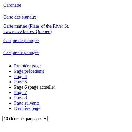
Caronade
Carte des signaux
Carte marine (Plans of the River St.
Lawrence below Quebec)
Casque de plongée
Casque de plongée
Première page
Page précédente
Page
4
Page
5
Page
6
(page actuelle)
Page
7
Page
8
Page suivante
Dernière page