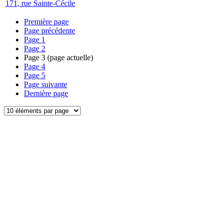
171, rue Sainte-Cécile
Première page
Page précédente
Page
1
Page
2
Page
3
(page actuelle)
Page
4
Page
5
Page suivante
Dernière page