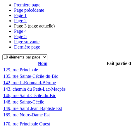
Première page
Page précédente
Page
1
Page
2
Page
3
(page actuelle)
Page
4
Page
5
Page suivante
Dernière page
Nom
Fait partie 
129, rue Principale
135, rue Sainte-Cécile-du-Bic
142, rue J.-Romuald-Bérubé
143, chemin du Petit-Lac-Macpès
146, rue Saint-Cécile-du-Bic
148, rue Sainte-Cécile
149, rue Saint-Jean-Baptiste Est
169, rue Notre-Dame Est
170, rue Principale Ouest