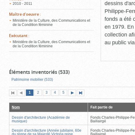
dessins d'ar
2010 - 2011
Philippe-Fer
Maître d'oeuvre
:
fonds a été c
Ministère de la Culture, des Communications et
de la Condition féminine
en 1979. En 
collection a
Exécutant
:
au public vi
Ministère de la Culture, des Communications et
de la Condition féminine
Éléments inventoriés (533)
Patrimoine mobilier (533)
Page
(page
Page
Page
Page
Page
1
Première
2
Page
3
4
5
Page
Dernière
actuelle)
page
précédente
suivante
page
Nom
Fait partie de
Dessin d'architecture (Académie de
Fonds Charles-Philippe-Fe
musique)
Baillairgé
Dessin d'architecture (Année jubilaire, 60e
Fonds Charles-Philippe-Fe
du règne de sa Majesté Victoria reine
Baillairgé