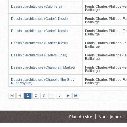
Dessin d'architecture (Calorifère)
Fonds Charles-Philippe-Fe
Baillairgé
Dessin d'architecture (Carter's Kiosk)
Fonds Charles-Philippe-Fe
Baillairgé
Dessin d'architecture (Carter's Kiosk)
Fonds Charles-Philippe-Fe
Baillairgé
Dessin d'architecture (Carter's Kiosk)
Fonds Charles-Philippe-Fe
Baillairgé
Dessin d'architecture (Carters Kiosk)
Fonds Charles-Philippe-Fe
Baillairgé
Dessin d'architecture (Champlain Market)
Fonds Charles-Philippe-Fe
Baillairgé
Dessin d'architecture (Chapel of the Grey
Fonds Charles-Philippe-Fe
Nuns Asylum)
Baillairgé
Page
(page
Page
Page
Page
Page
1
Première
2
Page
3
4
5
Page
Dernière
actuelle)
page
précédente
suivante
page
Plan du site
Nous joindre