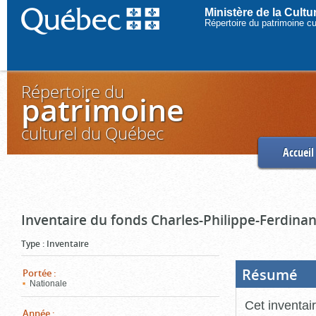
Ministère de la Cult
Répertoire du patrimoine c
Répertoire du
patrimoine
culturel du Québec
Accueil
Inventaire du fonds Charles-Philippe-Ferdinan
Type
:
Inventaire
Résumé
(Boi
Portée
:
ouve
Nationale
cliq
pou
Cet inventai
ferm
Année
: