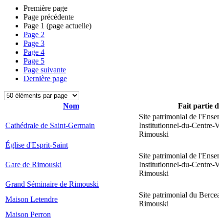
Première page
Page précédente
Page
1
(page actuelle)
Page
2
Page
3
Page
4
Page
5
Page suivante
Dernière page
Nom
Fait partie 
Site patrimonial de l'Ens
Cathédrale de Saint-Germain
Institutionnel-du-Centre-V
Rimouski
Église d'Esprit-Saint
Site patrimonial de l'Ens
Gare de Rimouski
Institutionnel-du-Centre-V
Rimouski
Grand Séminaire de Rimouski
Site patrimonial du Berce
Maison Letendre
Rimouski
Maison Perron