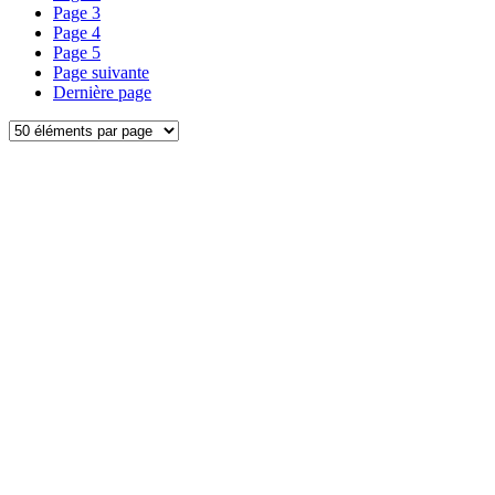
Page
3
Page
4
Page
5
Page suivante
Dernière page