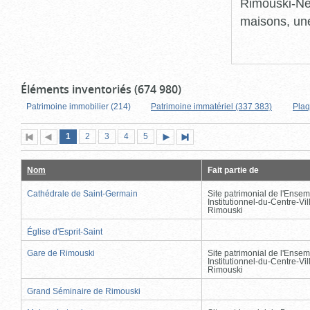
Rimouski-Nei
maisons, une
Éléments inventoriés (674 980)
Patrimoine immobilier (214)
Patrimoine immatériel (337 383)
Plaq
Page
(page
Page
Page
Page
Page
1
Première
2
Page
3
4
5
Page
Dernière
actuelle)
page
précédente
suivante
page
Nom
Fait partie de
Cathédrale de Saint-Germain
Site patrimonial de l'Ensem
Institutionnel-du-Centre-Vil
Rimouski
Église d'Esprit-Saint
Gare de Rimouski
Site patrimonial de l'Ensem
Institutionnel-du-Centre-Vil
Rimouski
Grand Séminaire de Rimouski