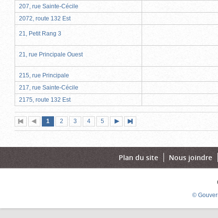
207, rue Sainte-Cécile
2072, route 132 Est
21, Petit Rang 3
21, rue Principale Ouest
215, rue Principale
217, rue Sainte-Cécile
2175, route 132 Est
Page
(page
Page
Page
Page
Page
1
Première
2
Page
3
4
5
Page
Dernière
actuelle)
page
précédente
suivante
page
Plan du site
Nous joindre
© Gouver