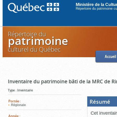
Ministère de la Cult
Répertoire du patrimoine c
Répertoire du
patrimoine
culturel du Québec
Accueil
Inventaire du patrimoine bâti de la MRC de R
Type
:
Inventaire
Résumé
(Boi
Portée
:
ouve
Régionale
cliq
pou
Cet inventai
ferm
Année
: