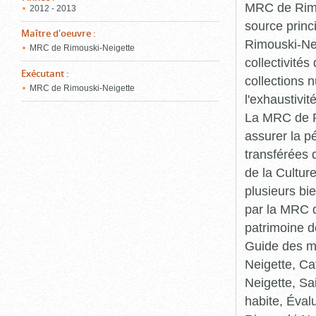
MRC de Rimou
2012 - 2013
source princ
Maître d'oeuvre
:
Rimouski-Nei
MRC de Rimouski-Neigette
collectivité
Exécutant
:
collections 
MRC de Rimouski-Neigette
l'exhaustivit
La MRC de Ri
assurer la p
transférées 
de la Cultur
plusieurs bi
par la MRC d
patrimoine d
Guide des ma
Neigette, C
Neigette, Sa
habite, Éval