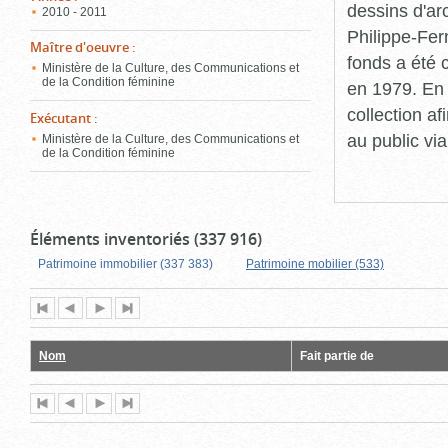
dessins d'ar
2010 - 2011
Philippe-Fer
Maître d'oeuvre
:
fonds a été c
Ministère de la Culture, des Communications et
de la Condition féminine
en 1979. En 
collection a
Exécutant
:
au public vi
Ministère de la Culture, des Communications et
de la Condition féminine
Éléments inventoriés (337 916)
Patrimoine immobilier (337 383)
Patrimoine mobilier (533)
Première
Page
Page
Dernière
page
précédente
suivante
page
Nom
Fait partie de
Première
Page
Page
Dernière
page
précédente
suivante
page