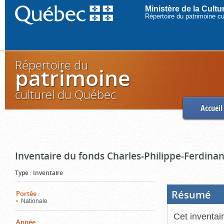
Ministère de la Cult
Répertoire du patrimoine c
Répertoire du
patrimoine
culturel du Québec
Accueil
Inventaire du fonds Charles-Philippe-Ferdinan
Type
:
Inventaire
Résumé
(Boi
Portée
:
ouve
Nationale
cliq
pou
Cet inventai
ferm
Année
: