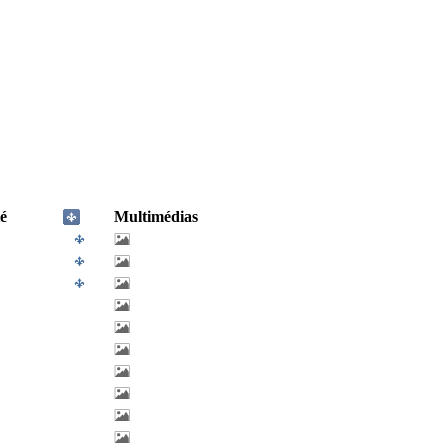
é
Multimédias