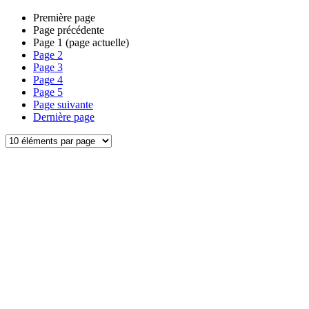
Première page
Page précédente
Page
1
(page actuelle)
Page
2
Page
3
Page
4
Page
5
Page suivante
Dernière page