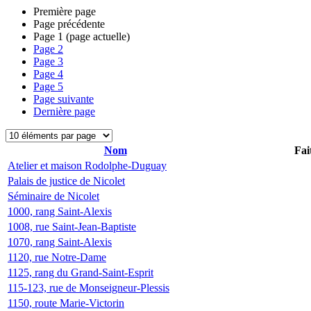
Première page
Page précédente
Page
1
(page actuelle)
Page
2
Page
3
Page
4
Page
5
Page suivante
Dernière page
Nom
Fai
Atelier et maison Rodolphe-Duguay
Palais de justice de Nicolet
Séminaire de Nicolet
1000, rang Saint-Alexis
1008, rue Saint-Jean-Baptiste
1070, rang Saint-Alexis
1120, rue Notre-Dame
1125, rang du Grand-Saint-Esprit
115-123, rue de Monseigneur-Plessis
1150, route Marie-Victorin