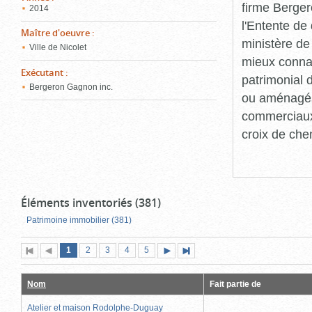
firme Berger
2014
l'Entente de 
Maître d'oeuvre
:
ministère de
Ville de Nicolet
mieux connaît
Exécutant
:
patrimonial d
Bergeron Gagnon inc.
ou aménagés 
commerciaux, 
croix de che
Éléments inventoriés (381)
Patrimoine immobilier (381)
Page
(page
Page
Page
Page
Page
1
Première
2
Page
3
4
5
Page
Dernière
actuelle)
page
précédente
suivante
page
Nom
Fait partie de
Atelier et maison Rodolphe-Duguay