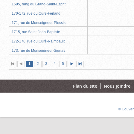
1695, rang du Grand-Saint-Esprit
170-172, rue du Curé-Ferland
171, rue de Monseigneur-Plessis
1715, rue Saint-Jean-Baptiste
172-176, rue du Curé-Raimbault
173, rue de Monseigneur-Signay
Page
(page
Page
Page
Page
Page
1
Première
2
Page
3
4
5
Page
Dernière
actuelle)
page
précédente
suivante
page
Plan du site
Nous joindre
© Gouver