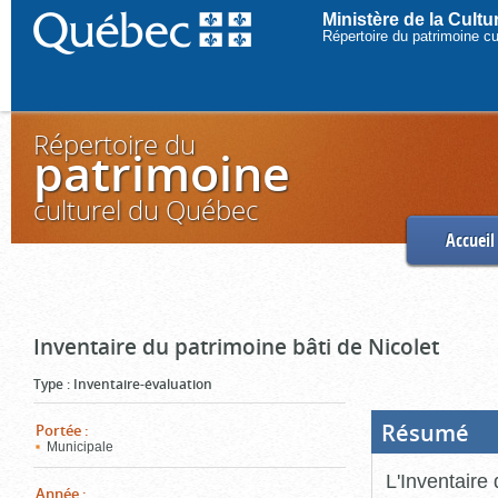
Ministère de la Cult
Répertoire du patrimoine c
Répertoire du
patrimoine
culturel du Québec
Accueil
Inventaire du patrimoine bâti de Nicolet
Type
:
Inventaire-évaluation
Résumé
(Boi
Portée
:
ouve
Municipale
cliq
pou
L'Inventaire 
ferm
Année
: