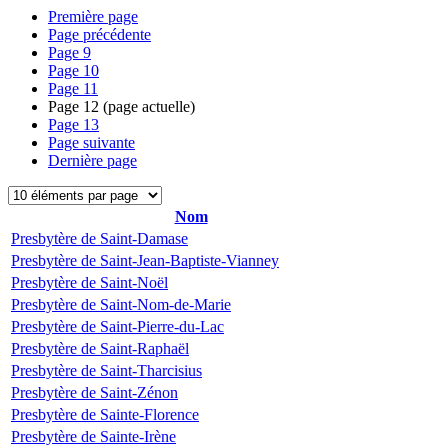
Première page
Page précédente
Page
9
Page
10
Page
11
Page
12
(page actuelle)
Page
13
Page suivante
Dernière page
Nom
Presbytère de Saint-Damase
Presbytère de Saint-Jean-Baptiste-Vianney
Presbytère de Saint-Noël
Presbytère de Saint-Nom-de-Marie
Presbytère de Saint-Pierre-du-Lac
Presbytère de Saint-Raphaël
Presbytère de Saint-Tharcisius
Presbytère de Saint-Zénon
Presbytère de Sainte-Florence
Presbytère de Sainte-Irène