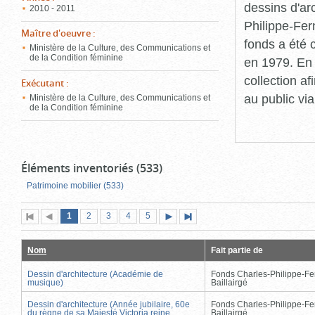
dessins d'ar
2010 - 2011
Philippe-Fer
Maître d'oeuvre
:
fonds a été c
Ministère de la Culture, des Communications et
de la Condition féminine
en 1979. En 
collection a
Exécutant
:
au public vi
Ministère de la Culture, des Communications et
de la Condition féminine
Éléments inventoriés (533)
Patrimoine mobilier (533)
Page
(page
Page
Page
Page
Page
1
Première
2
Page
3
4
5
Page
Dernière
actuelle)
page
précédente
suivante
page
Nom
Fait partie de
Dessin d'architecture (Académie de
Fonds Charles-Philippe-Fe
musique)
Baillairgé
Dessin d'architecture (Année jubilaire, 60e
Fonds Charles-Philippe-Fe
du règne de sa Majesté Victoria reine
Baillairgé