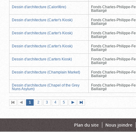
Dessin d'architecture (Calorifère)
Fonds Charles-Philippe-Fe
Baillairgé
Dessin d'architecture (Carter's Kiosk)
Fonds Charles-Philippe-Fe
Baillairgé
Dessin d'architecture (Carter's Kiosk)
Fonds Charles-Philippe-Fe
Baillairgé
Dessin d'architecture (Carter's Kiosk)
Fonds Charles-Philippe-Fe
Baillairgé
Dessin d'architecture (Carters Kiosk)
Fonds Charles-Philippe-Fe
Baillairgé
Dessin d'architecture (Champlain Market)
Fonds Charles-Philippe-Fe
Baillairgé
Dessin d'architecture (Chapel of the Grey
Fonds Charles-Philippe-Fe
Nuns Asylum)
Baillairgé
Page
(page
Page
Page
Page
Page
1
Première
2
Page
3
4
5
Page
Dernière
actuelle)
page
précédente
suivante
page
Plan du site
Nous joindre