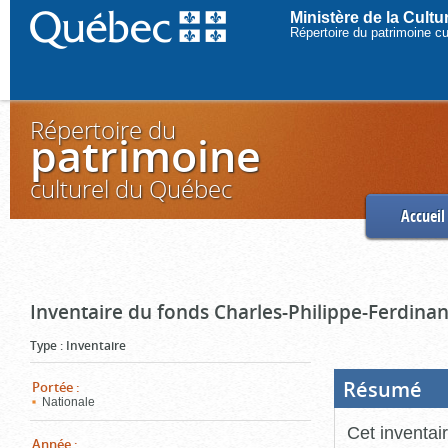
Ministère de la Cult
Répertoire du patrimoine c
Répertoire du
patrimoine
culturel du Québec
Accueil
Inventaire du fonds Charles-Philippe-Ferdinan
Type
:
Inventaire
Résumé
(Boi
Portée
:
ouve
Nationale
cliq
pou
Cet inventai
ferm
Année
: