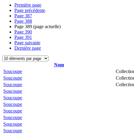
Première page
Page précédente
Page
387
Page
388
Page
389
(page actuelle)
Page
390
Page
391
Page suivante
Dernière page
Nom
Soucoupe
Collectio
Soucoupe
Collectio
Soucoupe
Collectio
Soucoupe
Soucoupe
Soucoupe
Soucoupe
Soucoupe
Soucoupe
Soucoupe