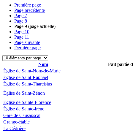
Première page
Page précédente
Page
7
Page
8
Page
9
(page actuelle)
Page
10
Page
11
Page suivante
Dernière page
Nom
Fait partie 
Église de Saint-Nom-de-Marie
Église de Saint-Raphaël
Église de Saint-Tharcisius
Église de Saint-Zénon
Église de Sainte-Florence
Église de Sainte-Irène
Gare de Causapscal
Grange-étable
La Cédrière