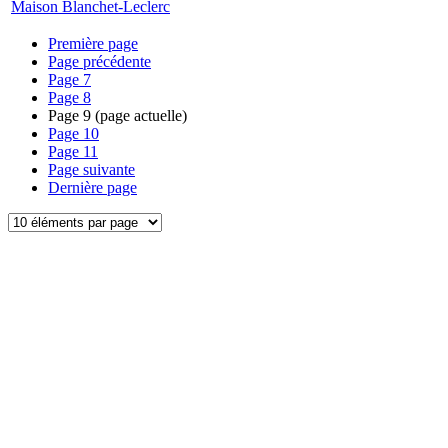
Maison Blanchet-Leclerc
Première page
Page précédente
Page
7
Page
8
Page
9
(page actuelle)
Page
10
Page
11
Page suivante
Dernière page