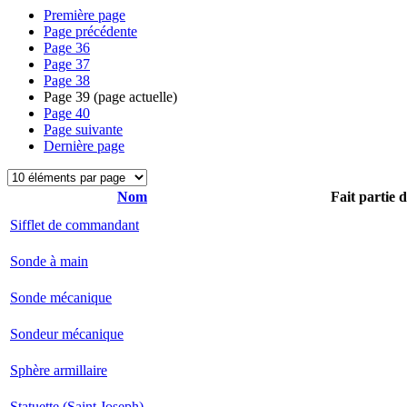
Première page
Page précédente
Page
36
Page
37
Page
38
Page
39
(page actuelle)
Page
40
Page suivante
Dernière page
Nom
Fait partie 
Sifflet de commandant
Sonde à main
Sonde mécanique
Sondeur mécanique
Sphère armillaire
Statuette (Saint Joseph)