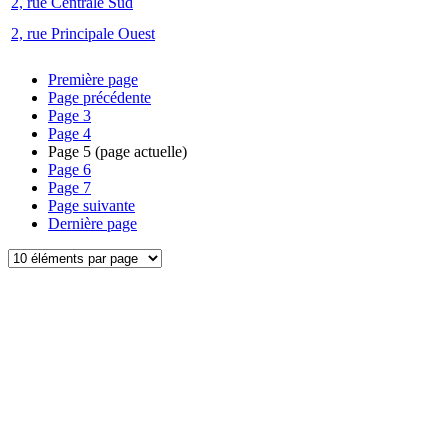
2, rue Centrale Sud
2, rue Principale Ouest
Première page
Page précédente
Page
3
Page
4
Page
5
(page actuelle)
Page
6
Page
7
Page suivante
Dernière page