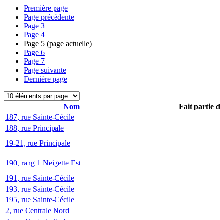
Première page
Page précédente
Page
3
Page
4
Page
5
(page actuelle)
Page
6
Page
7
Page suivante
Dernière page
Nom
Fait partie 
187, rue Sainte-Cécile
188, rue Principale
19-21, rue Principale
190, rang 1 Neigette Est
191, rue Sainte-Cécile
193, rue Sainte-Cécile
195, rue Sainte-Cécile
2, rue Centrale Nord