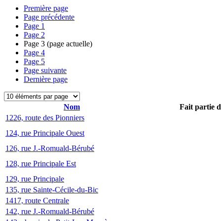
Première page
Page précédente
Page
1
Page
2
Page
3
(page actuelle)
Page
4
Page
5
Page suivante
Dernière page
Nom
Fait partie 
1226, route des Pionniers
124, rue Principale Ouest
126, rue J.-Romuald-Bérubé
128, rue Principale Est
129, rue Principale
135, rue Sainte-Cécile-du-Bic
1417, route Centrale
142, rue J.-Romuald-Bérubé