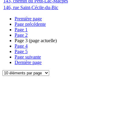
143, chemin du Petit-Lac-Macpès
146, rue Saint-Cécile-du-Bic
Première page
Page précédente
Page
1
Page
2
Page
3
(page actuelle)
Page
4
Page
5
Page suivante
Dernière page