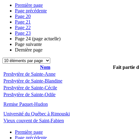
Première page
Page précédente
Page
20
Page
21
Page
22
Page
23
Page
24
(page actuelle)
Page suivante
Dernière page
Nom
Fait partie 
Presbytère de Sainte-Anne
Presbytère de Sainte-Blandine
Presbytère de Sainte-Cécile
Presbytère de Sainte-Odile
Remise Paquet-Hudon
Université du Québec à Rimouski
Vieux couvent de Saint-Fabien
Première page
Page précédente