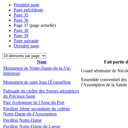
Première page
Page précédente
Page
35
Page
36
Page
37
(page actuelle)
Page
38
Page
39
Page suivante
Dernière page
Nom
Fait partie 
Monument de Notre-Dame-de-la-Vie-
Grand séminaire de Nicol
Intérieure
Ensemble conventuel des
Monument de saint Jean l'Évangéliste
l'Assomption de la Sainte
Palissade du cloître des Soeurs adoratrices
du Précieux-Sang
Parc écologique de l'Anse du Port
Pavillon 3ième secondaire du collège
Notre-Dame-de-l'Assomption
Pavillon Notre-Dame
Pavillon Notre-Dame-de-Liesse