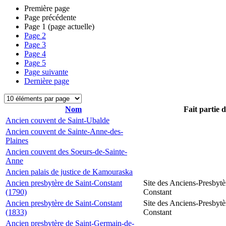
Première page
Page précédente
Page
1
(page actuelle)
Page
2
Page
3
Page
4
Page
5
Page suivante
Dernière page
Nom
Fait partie 
Ancien couvent de Saint-Ubalde
Ancien couvent de Sainte-Anne-des-
Plaines
Ancien couvent des Soeurs-de-Sainte-
Anne
Ancien palais de justice de Kamouraska
Ancien presbytère de Saint-Constant
Site des Anciens-Presbytè
(1790)
Constant
Ancien presbytère de Saint-Constant
Site des Anciens-Presbytè
(1833)
Constant
Ancien presbytère de Saint-Germain-de-