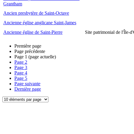
Grantham
Ancien presbytère de Saint-Octave
Ancienne église anglicane Saint-James
Ancienne église de Saint-Pierre
Site patrimonial de l'Île-d
Première page
Page précédente
Page
1
(page actuelle)
Page
2
Page
3
Page
4
Page
5
Page suivante
Dernière page