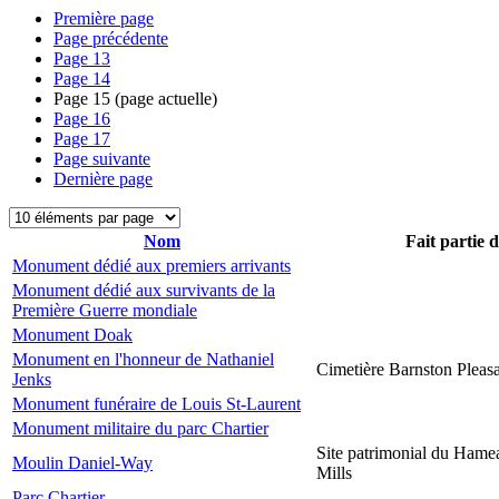
Première page
Page précédente
Page
13
Page
14
Page
15
(page actuelle)
Page
16
Page
17
Page suivante
Dernière page
Nom
Fait partie 
Monument dédié aux premiers arrivants
Monument dédié aux survivants de la
Première Guerre mondiale
Monument Doak
Monument en l'honneur de Nathaniel
Cimetière Barnston Pleas
Jenks
Monument funéraire de Louis St-Laurent
Monument militaire du parc Chartier
Site patrimonial du Hame
Moulin Daniel-Way
Mills
Parc Chartier