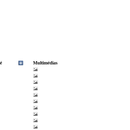
é
Multimédias