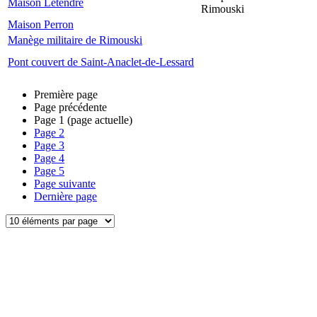
Maison Letendre
Rimouski
Maison Perron
Manège militaire de Rimouski
Pont couvert de Saint-Anaclet-de-Lessard
Première page
Page précédente
Page
1
(page actuelle)
Page
2
Page
3
Page
4
Page
5
Page suivante
Dernière page