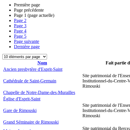
Première page
Page précédente
Page
1
(page actuelle)
Page
2
Page
3
Page
4
Page
5
Page suivante
Dernière page
Nom
Fait partie 
Ancien presbytère d'Esprit-Saint
Site patrimonial de l'Ens
Cathédrale de Saint-Germain
Institutionnel-du-Centre-V
Rimouski
Chapelle de Notre-Dame-des-Murailles
Église d'Esprit-Saint
Site patrimonial de l'Ens
Gare de Rimouski
Institutionnel-du-Centre-V
Rimouski
Grand Séminaire de Rimouski
Site patrimonial du Berce