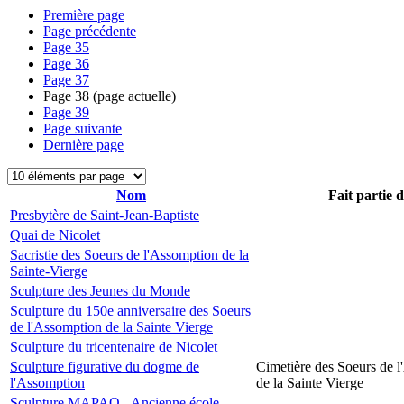
Première page
Page précédente
Page
35
Page
36
Page
37
Page
38
(page actuelle)
Page
39
Page suivante
Dernière page
Nom
Fait partie 
Presbytère de Saint-Jean-Baptiste
Quai de Nicolet
Sacristie des Soeurs de l'Assomption de la
Sainte-Vierge
Sculpture des Jeunes du Monde
Sculpture du 150e anniversaire des Soeurs
de l'Assomption de la Sainte Vierge
Sculpture du tricentenaire de Nicolet
Sculpture figurative du dogme de
Cimetière des Soeurs de 
l'Assomption
de la Sainte Vierge
Sculpture MAPAQ - Ancienne école