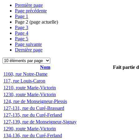
Première page
Page précédente
Page
1
Page
2
(page actuelle)
Page
3
Page
4
Page
5
Page suivante
Dernière page
Nom
Fait partie 
1160, rue Notre-Dame
117, rue Louis-Caron
1210, route Marie-Victorin
1230, route Marie-Victorin
124, rue de Monseigneur-Plessis
127-131, rue du Curé-Brassard
127-135, rue du Curé-Ferland
127-139, rue de Monseigneur-Signay
1290, route Marie-Victorin
134-136, rue du Curé-Ferland