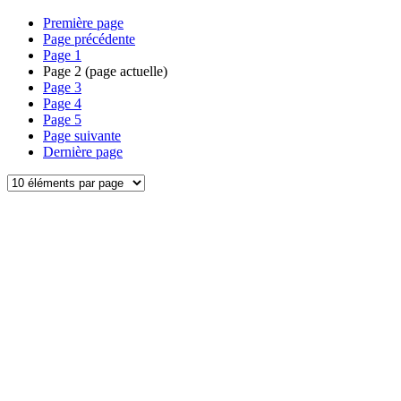
Première page
Page précédente
Page
1
Page
2
(page actuelle)
Page
3
Page
4
Page
5
Page suivante
Dernière page